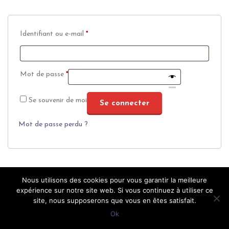
Obligatoire
Identifiant ou e-mail
*
Obligatoire
Mot de passe
*
Se souvenir de moi
Se connecter
Mot de passe perdu ?
Nous utilisons des cookies pour vous garantir la meilleure
expérience sur notre site web. Si vous continuez à utiliser ce
site, nous supposerons que vous en êtes satisfait.
© Coypright 2016, Création
Free-Lab
.
Ok